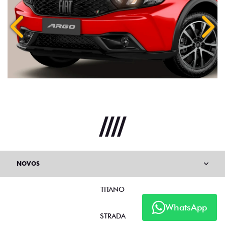
Anterior
Próx
NOVOS
TITANO
WhatsApp
STRADA