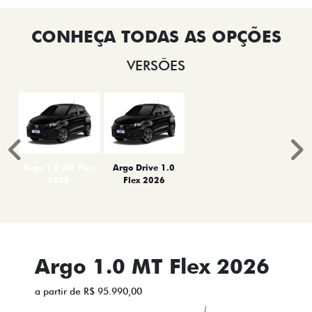
VERSÕES
Anterior
P
Argo 1.0 MT Flex
Argo Drive 1.0
2026
Flex 2026
Argo 1.0 MT Flex 2026
a partir de R$ 95.990,00