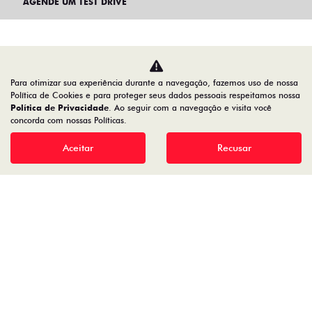
AGENDE UM TEST DRIVE
Para otimizar sua experiência durante a navegação, fazemos uso de nossa
Política de Cookies e para proteger seus dados pessoais respeitamos nossa
Política de Privacidade
. Ao seguir com a navegação e visita você
concorda com nossas Políticas.
Aceitar
Recusar
Home
Novos
Desacelere. Seu bem maior é a vida.
PODIUM VEICULOS LTDA
01.135.999/0007-34