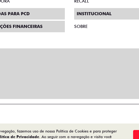
DORA
RECALL
AS PARA PCD
INSTITUCIONAL
ÇÕES FINANCEIRAS
SOBRE
avegação, fazemos uso de nossa Política de Cookies e para proteger
lítica de Privacidade
. Ao seguir com a navegação e visita você