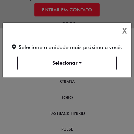
ENTRAR EM CONTATO
X
Selecione a unidade mais próxima a você.
NOVOS
Selecionar
TITANO
STRADA
TORO
FASTBACK HYBRID
PULSE