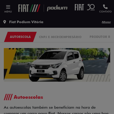
MENU
CONTATO
Fiat Podium Vitória
Alterar
AUTOESCOLA
CNPJ E MICROEMPRESÁRIO
PRODUTOR RU
Autoescolas
As autoescolas também se beneficiam na hora de
comprar um carro novo Fiat. Nossos carros são uma boa