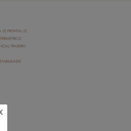
A (2) FRONTAL (2)
PERIMÉTRICO
CIAL TRASEIRO
STABILIDADE)
X