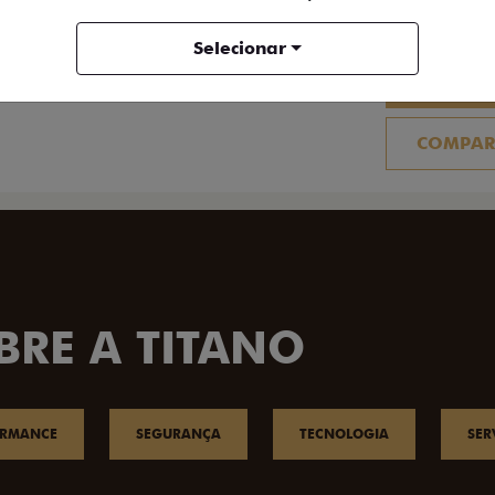
FICHA TÉCNICA
Selecionar
ENTRAR 
COMPAR
BRE A TITANO
ORMANCE
SEGURANÇA
TECNOLOGIA
SER