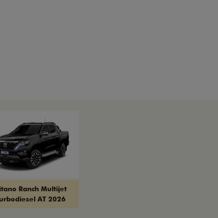
itano Ranch Multijet
urbodiesel AT 2026