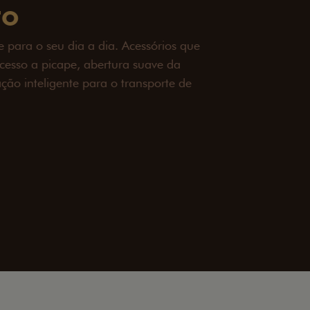
OAD
ualquer desafio. O Pack off-road combina
é 3,5 toneladas, alargadores de para-
ecendo mais capacidade de reboque,
oceria e um visual ainda mais imponente
rreno com confiança.
ia