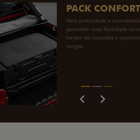
PACK OFF-R
Prepare sua picape para q
engate de reboque para at
lamas e overbumper, ofer
proteção extra para a carr
para enfrentar qualquer te
Próximo
Previous
Next
Pack tecnolog