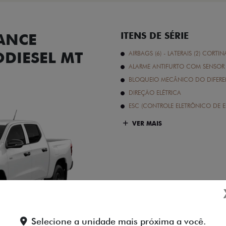
ANCE
ITENS DE SÉRIE
ODIESEL MT
AIRBAGS (6) - LATERAIS (2) CORTIN
ALARME ANTIFURTO COM SENSOR 
BLOQUEIO MECÂNICO DO DIFEREN
DIREÇÃO ELÉTRICA
ESC (CONTROLE ELETRÔNICO DE E
VER MAIS
Branco Banchisa
Selecione a unidade mais próxima a você.