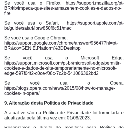
Se você usa o Firefox.
https://support.mozilla.org/pt-
BR/kb/impeca-que-sites-armazenem-cookies-e-dados-no-
fire
Se você usa o Safari.
https://support.apple.com/pt-
br/guide/safari/ibrw850f6c51/mac
Se você usa o Google Chrome.
https://support.google.com/chrome/answer/95647?hl=pt-
BR&co=GENIE.Platform%3DDesktop
Se você usa o Microsoft Edge.
https://support.microsoft.com/pt-br/microsoft-edge/permitir-
cookies-e-dados-de-site-temporariamente-no-microsoft-
edge-597f04f2-c0ce-f08c-7c2b-541086362bd2
Se você usa o Opera.
https://blogs.opera.com/news/2015/08/how-to-manage-
cookies-in-opera/
9. Alteração desta Política de Privacidade
A atual versão da Política de Privacidade foi formulada e
atualizada pela última vez em: 01/08/2023.
Reservamos o direito de modificar essa Política de