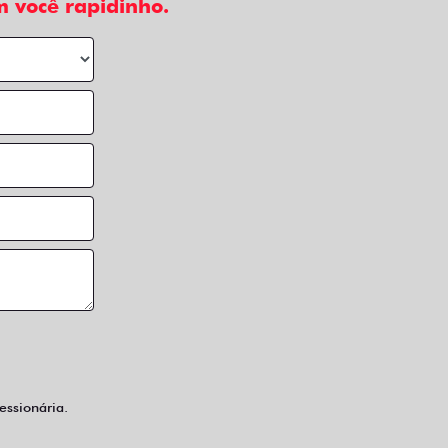
 você rapidinho.
ssionária.